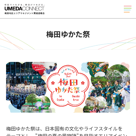
TOP
梅田ゆかた祭
実践連絡会について
梅田ゆかた祭
UMEDA MEETS HEART
防災スクラム
日本語
English
梅田ゆかた祭は、日本固有の文化やライフスタイルを
テーマとし、"梅田の夏の風物詩"を目指すエリアイベン