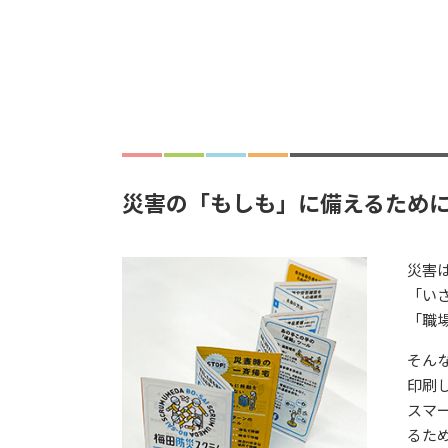
災害の「もしも」に備えるため
災害
「い
「職
そん
印刷
スマ
るた