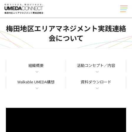
TOP
梅田地区エリアマネジメント実践連絡
会について
実践連絡会について
梅田ゆかた祭
UMEDA MEETS HEART
組織概要
活動コンセプト／内容
防災スクラム
Walkable UMEDA構想
資料ダウンロード
日本語
English